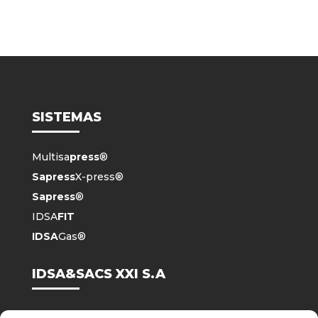
SISTEMAS
Multisa
press
®
Sapress
X-press®
Sapress
®
IDSA
FIT
IDSA
Gas®
IDSA&SACS XXI S.A
Nosotros