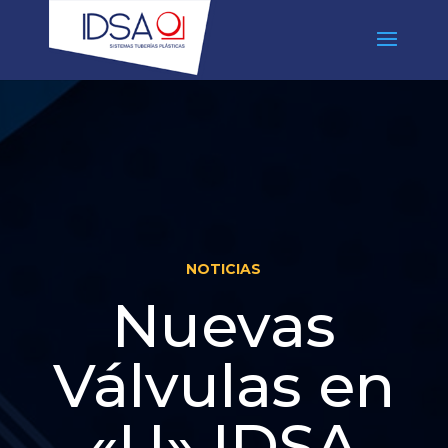
NOTICIAS
Nuevas
Válvulas en
«U» IDSA