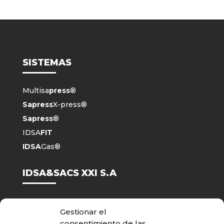
SISTEMAS
Multisa
press
®
Sapress
X-press®
Sapress
®
IDSA
FIT
IDSA
Gas®
IDSA&SACS XXI S.A
Nosotros
Gestionar el
Descargas
consentimiento de las