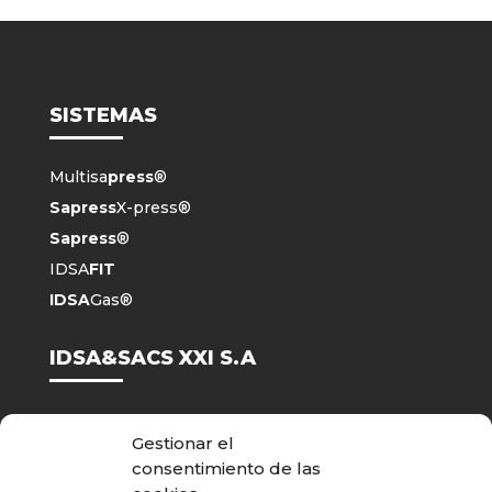
SISTEMAS
Multisa
press
®
Sapress
X-press®
Sapress
®
IDSA
FIT
IDSA
Gas®
IDSA&SACS XXI S.A
Nosotros
Gestionar el
Descargas
consentimiento de las
Contacto