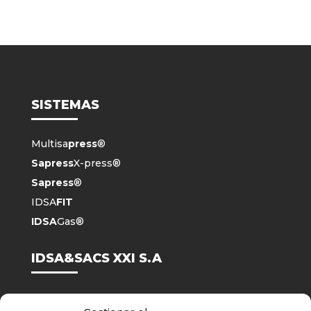
SISTEMAS
Multisa
press
®
Sapress
X-press®
Sapress
®
IDSA
FIT
IDSA
Gas®
IDSA&SACS XXI S.A
Nosotros